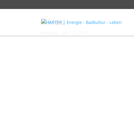
nikles
von
jacor
|
Jan. 27, 2017